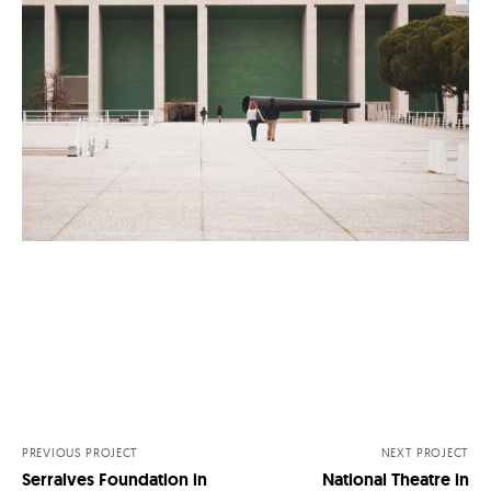
Nawigacja
po
wpisach
PREVIOUS PROJECT
NEXT PROJECT
Serralves Foundation in
National Theatre in