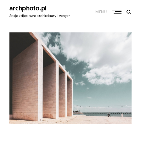
Skip
archphoto.pl
to
MENU
content
Sesje zdjęciowe architektury i wnętrz