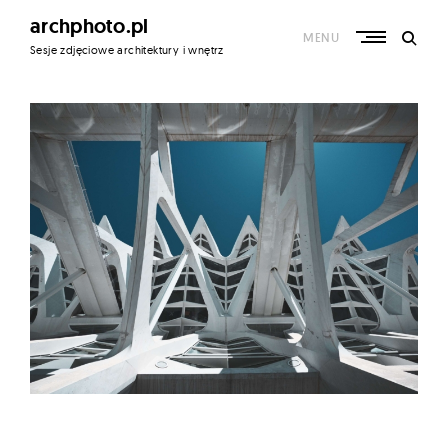
Skip
archphoto.pl
to
MENU
content
Sesje zdjęciowe architektury i wnętrz