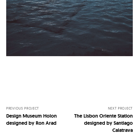
Nawigacja
po
wpisach
PREVIOUS PROJECT
NEXT PROJECT
Design Museum Holon
The Lisbon Oriente Station
designed by Ron Arad
designed by Santiago
Calatrava